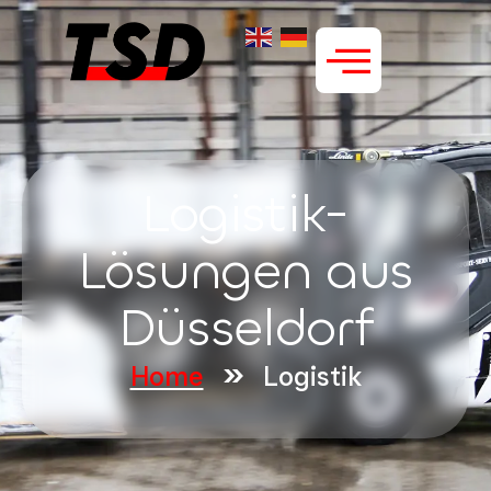
Logistik-
Lösungen aus
Düsseldorf
»
Home
Logistik