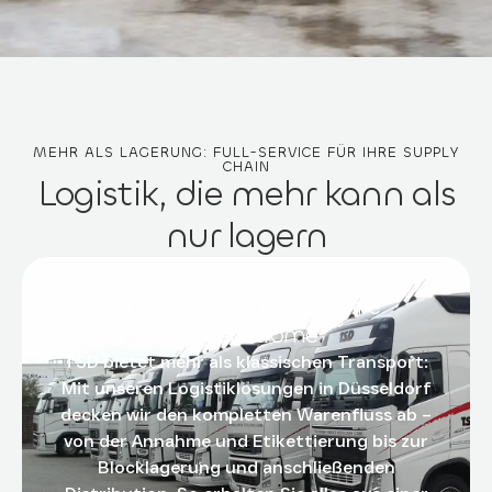
MEHR ALS LAGERUNG: FULL-SERVICE FÜR IHRE SUPPLY
CHAIN
Logistik, die mehr kann als
nur lagern
Effiziente Abläufe für Ihre
Warenströme
TSD bietet mehr als klassischen Transport:
Mit unseren Logistiklösungen in Düsseldorf
decken wir den kompletten Warenfluss ab –
von der Annahme und Etikettierung bis zur
Blocklagerung und anschließenden